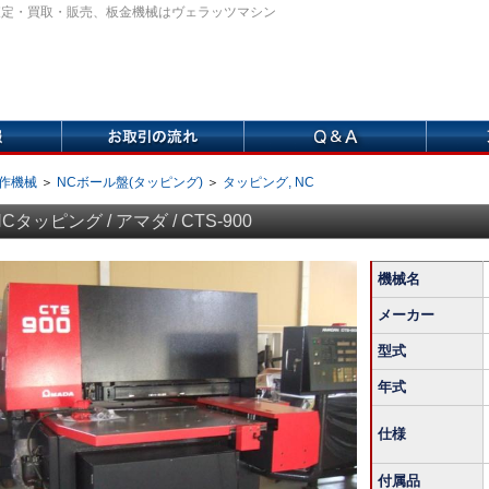
査定・買取・販売、板金機械はヴェラッツマシン
工作機械
＞
NCボール盤(タッピング)
＞
タッピング, NC
NCタッピング / アマダ / CTS-900
機械名
メーカー
型式
年式
仕様
付属品