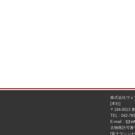
株式会社ヴェ
[本社]
〒194-0013
TEL : 042-78
E-mail :
in
古物商許可番号
[富士マシンセ