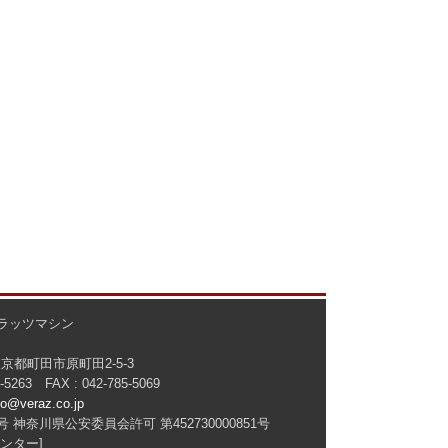
ラッツマシン
 東京都町田市原町田2-5-3
5-5263 FAX : 042-785-5069
fo@veraz.co.jp
 神奈川県公安委員会許可 第452730000851号
ンター]