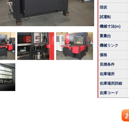
現状
試運転
機械寸法(m)
重量(t)
機械リンク
価格
見積条件
在庫場所
在庫場所詳細
在庫コード