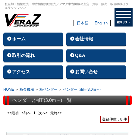
板金加工機械販売・中古機械買取販売／アマダ中古機械の査定・買取・販売、板金機械はヴ
ェラッツマシン
日本語
English
在庫リスト
ホーム
会社情報
取引の流れ
Q&A
アクセス
お問い合せ
HOME
＞
板金機械
＞
板ベンダー
＞
ベンダー, 油圧(3.0m～)
ベンダー, 油圧(3.0m～)一覧
<<最初 <前へ
1
次へ> 最終>>
登録件数：8 件