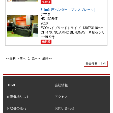
売約済
3.1m油圧ベンダー（プレスブレーキ）
アマダ
HD-1303NT
2010
ECOハイブリッドドライブ, 130T*3110mm,
OH:470, NC:AMNC BENDNAVI, 角度センサ
ー:Bi-S付
売約済
<<最初 <前へ
1
次へ> 最終>>
登録件数：8 件
HOME
会社情報
在庫機械リスト
アクセス
お取引の流れ
お問い合わせ