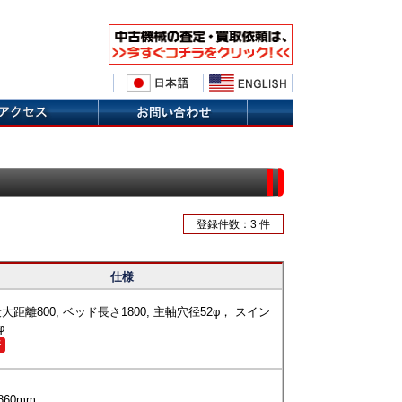
登録件数：3 件
仕様
大距離800, ベッド長さ1800, 主軸穴径52φ， スイン
φ
済
*860mm