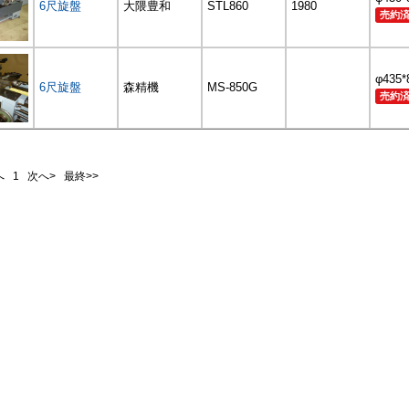
6尺旋盤
大隈豊和
STL860
1980
売約
φ435
6尺旋盤
森精機
MS-850G
売約
前へ
1
次へ> 最終>>