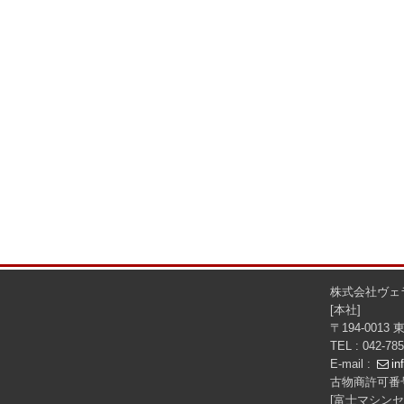
株式会社ヴェ
[本社]
〒194-0013
TEL : 042-78
E-mail :
in
古物商許可番号
[富士マシンセ