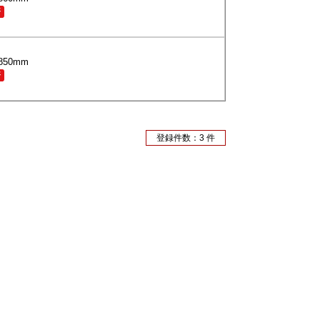
済
*850mm
済
登録件数：3 件