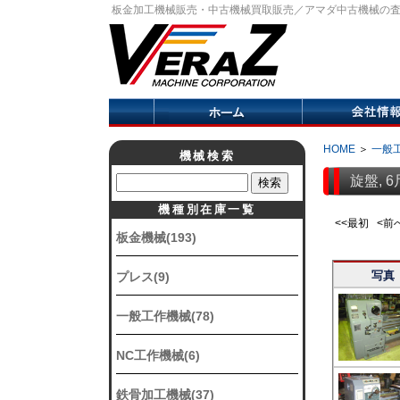
板金加工機械販売・中古機械買取販売／アマダ中古機械の
HOME
＞
一般
機械検索
旋盤, 6
機種別在庫一覧
<<最初 <
板金機械(193)
写真
プレス(9)
一般工作機械(78)
NC工作機械(6)
鉄骨加工機械(37)