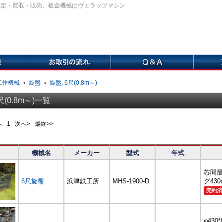
査定・買取・販売、板金機械はヴェラッツマシン
工作機械
＞
旋盤
＞
旋盤, 6尺(0.8m～)
尺(0.8m～)一覧
前へ
1
次へ> 最終>>
機械名
メーカー
型式
年式
芯間最
6尺旋盤
浜津鉄工所
MHS-1900-D
グ430
売約
φ430