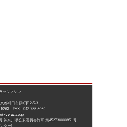
ラッツマシン
 東京都町田市原町田2-5-3
5-5263 FAX : 042-785-5069
fo@veraz.co.jp
 神奈川県公安委員会許可 第452730000851号
ンター]