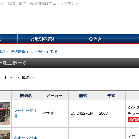
査定・買取・販売、板金機械はヴェラッツマシン
機械
＞
板溶断機
＞
レーザー加工機
ー加工機一覧
前へ
1
次へ> 最終>>
機械名
メーカー
型式
年式
XYZ:2
レーザー加工
アマダ
LC-2412F1NT
2008
チラー
機
売約
レーザ
窒素ガス発生