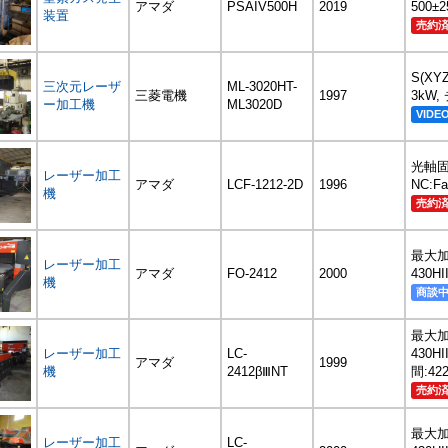
アマダ
PSAIV500H
2019
500±
装置
売約
S(XYZ
三次元レーザ
ML-3020HT-
三菱電機
1997
3kW
ー加工機
ML3020D
VIDE
光軸固
レーザー加工
アマダ
LCF-1212-2D
1996
NC:F
機
売約
最大加工
レーザー加工
アマダ
FO-2412
2000
430H
機
商談
最大加工
レーザー加工
LC-
430H
アマダ
1999
機
2412βⅢNT
間:422
売約
最大加工
レーザー加工
LC-