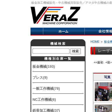
板金加工機械販売・中古機械買取販売／アマダ中古機械の
HOME
＞
板金
機械検索
レーザ
機種別在庫一覧
<<最初 <
板金機械(193)
写真
プレス(9)
一般工作機械(78)
NC工作機械(6)
鉄骨加工機械(37)