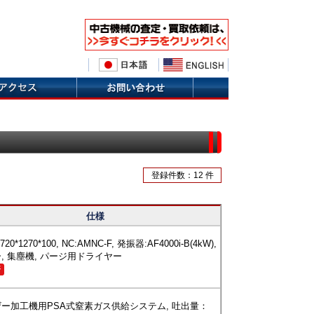
登録件数：12 件
仕様
720*1270*100, NC:AMNC-F, 発振器:AF4000i-B(4kW),
, 集塵機, パージ用ドライヤー
済
ー加工機用PSA式窒素ガス供給システム, 吐出量：