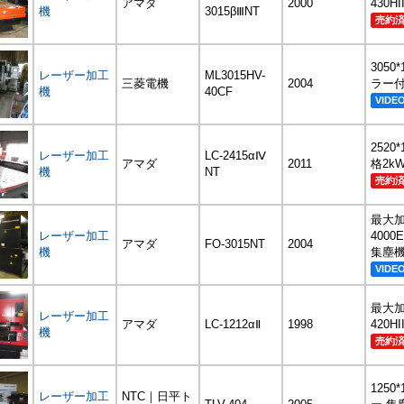
アマダ
2000
430H
機
3015βⅢNT
売約
3050
レーザー加工
ML3015HV-
三菱電機
2004
ラー付,
機
40CF
VIDE
2520*
レーザー加工
LC-2415αⅣ
アマダ
2011
格2kW
機
NT
売約
最大加工
レーザー加工
400
アマダ
FO-3015NT
2004
機
集塵機
VIDE
最大加工
レーザー加工
アマダ
LC-1212αⅡ
1998
420H
機
売約
1250*
レーザー加工
NTC｜日平ト