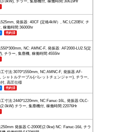
II(3.0kW), チラー, 集塵機付, 稼働時間:30619Hr
済
*1525mm, 発振器: 40CF (定格4kW）, NC:LC20BV, チ
 稼働時間:36000hr
O
売約済
1550*300mm, NC: AMNC-F, 発振器: AF2000-LU2.5(定
), チラー, 集塵機, 稼働時間:4555hr
済
寸法:3070*1550mm, NC:AMNC-F, 発振器:AF-
0E, シャトルテーブル(パレットチェンジャー), チラー,
付, 高圧仕様
O
売約済
寸法:2440*1220mm, NC:Fanuc-16L, 発振器:OLC-
II(2.0kW) チラー, 集塵機付, 稼働時間:22076Hr
済
1250mm 発振器:C-2000E(2.0kw) NC: Fanuc-16iL チラ