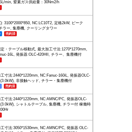
25L/min, 窒素ガス供給量：30Nm2/h
済
): 3100*2000*850, NC:LC10T2, 定格2kW, ピーク
, チラー, 集塵機, クーリングタワー
O
売約済
定・テーブル移動式, 最大加工寸法:1270*1270mm,
anuc-16L, 発振器:OLC-420HII, チラー、集塵機付
済
寸法:2440*1220mm, NC:Fanuc-160iL, 発振器OLC-
II(3.0kW), 非接触ヘッド, チラー・集塵機付
中
売約済
寸法:2440*1220mm, NC:AMNC/PC, 発振器OLC-
II(3.0kW), シャトルテーブル, 集塵機, チラー付 稼働時
00Hr
済
寸法:3050*1530mm, NC:AMNC/PC, 発振器:OLC-