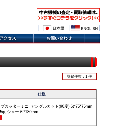
登録件数：1 件
仕様
プカッターミニ, アングルカット(90度):6t*75*75mm,
5φ, シャー:6t*180mm
済