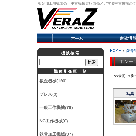
板金加工機械販売・中古機械買取販売／アマダ中古機械の
HOME
＞
鉄骨
機械検索
ポンチ
機種別在庫一覧
<<最初 <
板金機械(193)
写真
プレス(9)
一般工作機械(78)
NC工作機械(6)
鉄骨加工機械(37)