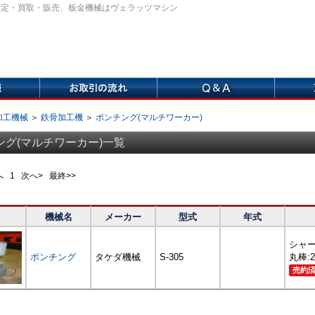
査定・買取・販売、板金機械はヴェラッツマシン
加工機械
＞
鉄骨加工機
＞
ポンチング(マルチワーカー)
ング(マルチワーカー)一覧
前へ
1
次へ> 最終>>
機械名
メーカー
型式
年式
シャー
ポンチング
タケダ機械
S-305
丸棒:2
売約