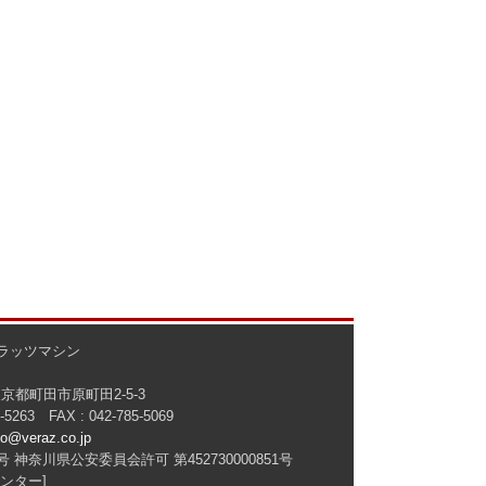
ラッツマシン
 東京都町田市原町田2-5-3
5-5263 FAX : 042-785-5069
fo@veraz.co.jp
 神奈川県公安委員会許可 第452730000851号
ンター]