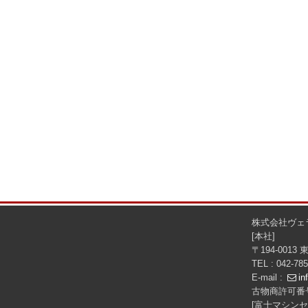
株式会社ヴェ
[本社]
〒194-0013
TEL : 042-78
E-mail :
in
古物商許可番号
[富士マシンセ